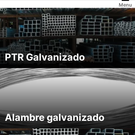
Saltar
Menu
al
contenido
PTR Galvanizado
Alambre galvanizado