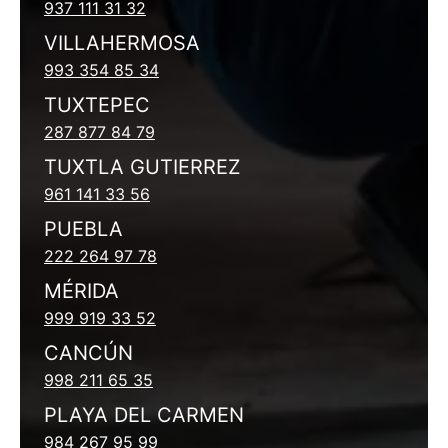
937 111 31 32
VILLAHERMOSA
993 354 85 34
TUXTEPEC
287 877 84 79
TUXTLA GUTIERREZ
961 141 33 56
PUEBLA
222 264 97 78
MÉRIDA
999 919 33 52
CANCÚN
998 211 65 35
PLAYA DEL CARMEN
984 267 95 99